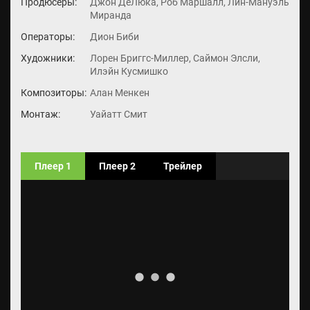
Продюсеры:
Джон ДеЛюка, Роб Маршалл, Лин-Мануэль
Миранда
Операторы:
Дион Биби
Художники:
Лорен Бриггс-Миллер, Саймон Элсли,
Илэйн Кусмишко
Композиторы:
Алан Менкен
Монтаж:
Уайатт Смит
Плеер 1
Плеер 2
Трейлер