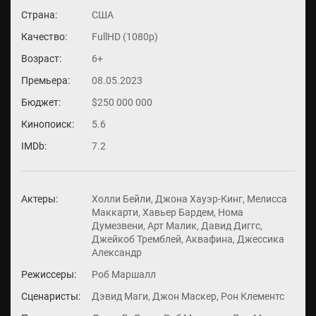
Страна:
США
Качество:
FullHD (1080p)
Возраст:
6+
Премьера:
08.05.2023
Бюджет:
$250 000 000
Кинопоиск:
5.6
IMDb:
7.2
Актеры:
Холли Бейли, Джона Хауэр-Кинг, Мелисса
Маккарти, Хавьер Бардем, Нома
Думезвени, Арт Малик, Давид Диггс,
Джейкоб Тремблей, Аквафина, Джессика
Александр
Режиссеры:
Роб Маршалл
Сценаристы:
Дэвид Маги, Джон Маскер, Рон Клементс