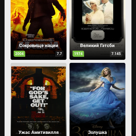
Сокровище нации
Великий Гэтсби
2004
7.7
1974
7.145
Ужас Амитивилля
Золушка