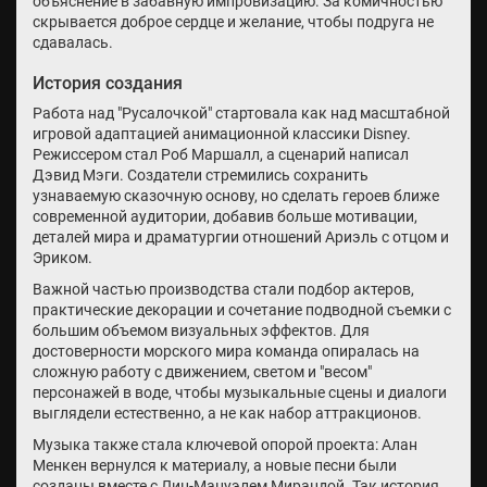
объяснение в забавную импровизацию. За комичностью
скрывается доброе сердце и желание, чтобы подруга не
сдавалась.
История создания
Работа над "Русалочкой" стартовала как над масштабной
игровой адаптацией анимационной классики Disney.
Режиссером стал Роб Маршалл, а сценарий написал
Дэвид Мэги. Создатели стремились сохранить
узнаваемую сказочную основу, но сделать героев ближе
современной аудитории, добавив больше мотивации,
деталей мира и драматургии отношений Ариэль с отцом и
Эриком.
Важной частью производства стали подбор актеров,
практические декорации и сочетание подводной съемки с
большим объемом визуальных эффектов. Для
достоверности морского мира команда опиралась на
сложную работу с движением, светом и "весом"
персонажей в воде, чтобы музыкальные сцены и диалоги
выглядели естественно, а не как набор аттракционов.
Музыка также стала ключевой опорой проекта: Алан
Менкен вернулся к материалу, а новые песни были
созданы вместе с Лин-Мануэлем Мирандой. Так история