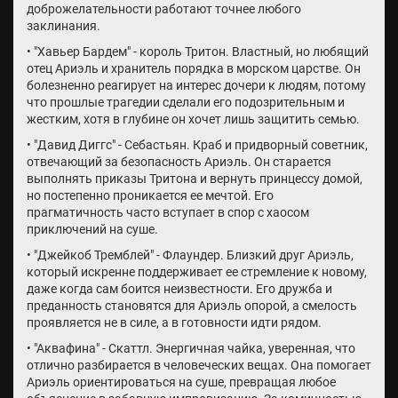
доброжелательности работают точнее любого
заклинания.
• "Хавьер Бардем" - король Тритон. Властный, но любящий
отец Ариэль и хранитель порядка в морском царстве. Он
болезненно реагирует на интерес дочери к людям, потому
что прошлые трагедии сделали его подозрительным и
жестким, хотя в глубине он хочет лишь защитить семью.
• "Давид Диггс" - Себастьян. Краб и придворный советник,
отвечающий за безопасность Ариэль. Он старается
выполнять приказы Тритона и вернуть принцессу домой,
но постепенно проникается ее мечтой. Его
прагматичность часто вступает в спор с хаосом
приключений на суше.
• "Джейкоб Тремблей" - Флаундер. Близкий друг Ариэль,
который искренне поддерживает ее стремление к новому,
даже когда сам боится неизвестности. Его дружба и
преданность становятся для Ариэль опорой, а смелость
проявляется не в силе, а в готовности идти рядом.
• "Аквафина" - Скаттл. Энергичная чайка, уверенная, что
отлично разбирается в человеческих вещах. Она помогает
Ариэль ориентироваться на суше, превращая любое