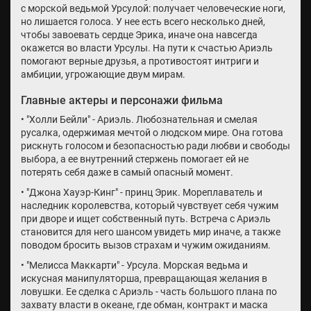
с морской ведьмой Урсулой: получает человеческие ноги,
но лишается голоса. У нее есть всего несколько дней,
чтобы завоевать сердце Эрика, иначе она навсегда
окажется во власти Урсулы. На пути к счастью Ариэль
помогают верные друзья, а противостоят интриги и
амбиции, угрожающие двум мирам.
Главные актеры и персонажи фильма
• "Холли Бейли" - Ариэль. Любознательная и смелая
русалка, одержимая мечтой о людском мире. Она готова
рискнуть голосом и безопасностью ради любви и свободы
выбора, а ее внутренний стержень помогает ей не
потерять себя даже в самый опасный момент.
• "Джона Хауэр-Кинг" - принц Эрик. Мореплаватель и
наследник королевства, который чувствует себя чужим
при дворе и ищет собственный путь. Встреча с Ариэль
становится для него шансом увидеть мир иначе, а также
поводом бросить вызов страхам и чужим ожиданиям.
• "Мелисса Маккарти" - Урсула. Морская ведьма и
искусная манипуляторша, превращающая желания в
ловушки. Ее сделка с Ариэль - часть большого плана по
захвату власти в океане, где обман, контракт и маска