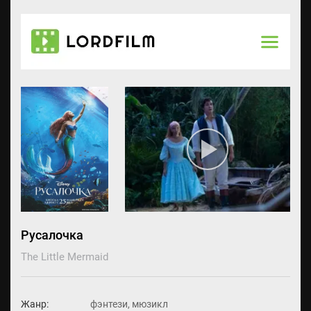
Русалочка
The Little Mermaid
Жанр:
фэнтези, мюзикл